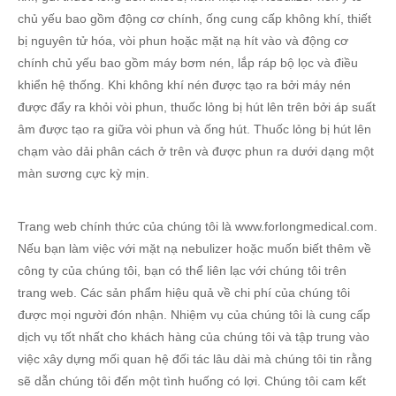
chủ yếu bao gồm động cơ chính, ống cung cấp không khí, thiết
bị nguyên tử hóa, vòi phun hoặc mặt nạ hít vào và động cơ
chính chủ yếu bao gồm máy bơm nén, lắp ráp bộ lọc và điều
khiển hệ thống. Khi không khí nén được tạo ra bởi máy nén
được đẩy ra khỏi vòi phun, thuốc lỏng bị hút lên trên bởi áp suất
âm được tạo ra giữa vòi phun và ống hút. Thuốc lỏng bị hút lên
chạm vào dải phân cách ở trên và được phun ra dưới dạng một
màn sương cực kỳ mịn.
Trang web chính thức của chúng tôi là www.forlongmedical.com.
Nếu bạn làm việc với mặt nạ nebulizer hoặc muốn biết thêm về
công ty của chúng tôi, bạn có thể liên lạc với chúng tôi trên
trang web. Các sản phẩm hiệu quả về chi phí của chúng tôi
được mọi người đón nhận. Nhiệm vụ của chúng tôi là cung cấp
dịch vụ tốt nhất cho khách hàng của chúng tôi và tập trung vào
việc xây dựng mối quan hệ đối tác lâu dài mà chúng tôi tin rằng
sẽ dẫn chúng tôi đến một tình huống có lợi. Chúng tôi cam kết