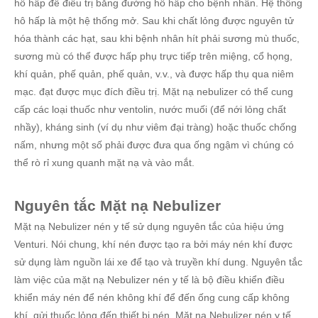
hô hấp để điều trị bằng đường hô hấp cho bệnh nhân. Hệ thống
hô hấp là một hệ thống mở. Sau khi chất lỏng được nguyên tử
hóa thành các hạt, sau khi bệnh nhân hít phải sương mù thuốc,
sương mù có thể được hấp phụ trực tiếp trên miệng, cổ họng,
khí quản, phế quản, phế quản, v.v., và được hấp thụ qua niêm
mạc. đạt được mục đích điều trị. Mặt nạ nebulizer có thể cung
cấp các loại thuốc như ventolin, nước muối (để nới lỏng chất
nhầy), kháng sinh (ví dụ như viêm đại tràng) hoặc thuốc chống
nấm, nhưng một số phải được đưa qua ống ngậm vì chúng có
thể rò rỉ xung quanh mặt nạ và vào mắt.
Nguyên tắc Mặt nạ Nebulizer
Mặt nạ Nebulizer nén y tế sử dụng nguyên tắc của hiệu ứng
Venturi. Nói chung, khí nén được tạo ra bởi máy nén khí được
sử dụng làm nguồn lái xe để tạo và truyền khí dung. Nguyên tắc
làm việc của mặt nạ Nebulizer nén y tế là bộ điều khiển điều
khiển máy nén để nén không khí để đến ống cung cấp không
khí, gửi thuốc lỏng đến thiết bị nén. Mặt nạ Nebulizer nén y tế