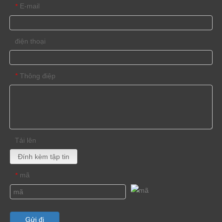
E-mail
*
điện thoại
Thông điệp
*
Tải lên
Đính kèm tập tin
mã
*
Gửi đi