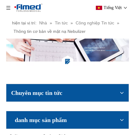
Tiếng Việt
hiện tại vị trí:
Nhà
»
Tin tức
»
Công nghiệp Tin tức
»
Thông tin cơ bản về mặt nạ Nebulizer
Miếng dán mắt Miếng dán mắt không dệt có miếng thấm
Hình bầu dục Miếng đệm mắt vô trùng y tế được đóng gói riêng
Chuyên mục tin tức
danh mục sản phẩm
Gạc cồn mini, 60 X 30 mm, cồn Isopropyl 70%, 100 gói mỗi hộp
KHĂN LĂN CHỨA Cồn dùng một lần