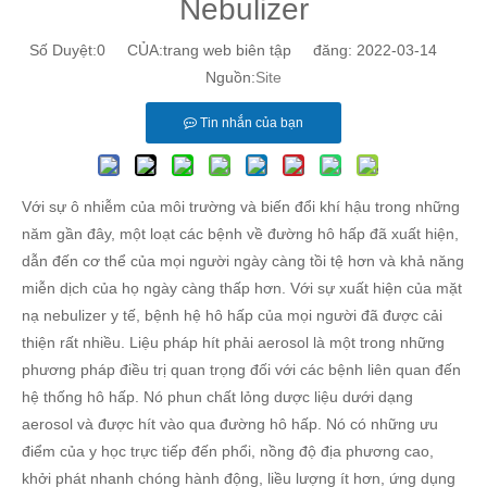
Nebulizer
Số Duyệt:
0
CỦA:trang web biên tập đăng: 2022-03-14
Nguồn:
Site
Tin nhắn của bạn
Miếng chuẩn bị cồn vô trùng dùng một lần‎ 3cm X 3cm
Gạc băng gạc Peraffin băng vết thương
Với sự ô nhiễm của môi trường và biến đổi khí hậu trong những
năm gần đây, một loạt các bệnh về đường hô hấp đã xuất hiện,
dẫn đến cơ thể của mọi người ngày càng tồi tệ hơn và khả năng
miễn dịch của họ ngày càng thấp hơn. Với sự xuất hiện của mặt
nạ nebulizer y tế, bệnh hệ hô hấp của mọi người đã được cải
thiện rất nhiều. Liệu pháp hít phải aerosol là một trong những
phương pháp điều trị quan trọng đối với các bệnh liên quan đến
hệ thống hô hấp. Nó phun chất lỏng dược liệu dưới dạng
aerosol và được hít vào qua đường hô hấp. Nó có những ưu
điểm của y học trực tiếp đến phổi, nồng độ địa phương cao,
Băng gạc y tế Băng gạc Vaseline
Gạc Paraffin băng vết bỏng 10 cmx10 cm để sơ cứu
khởi phát nhanh chóng hành động, liều lượng ít hơn, ứng dụng