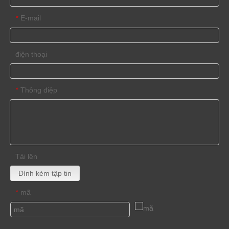
E-mail
*
điện thoại
Thông điệp
*
Tải lên
Đính kèm tập tin
mã
*