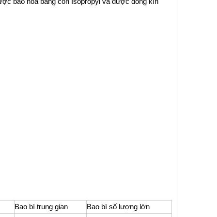
 được bão hòa bằng cồn Isopropyl và được đóng kín
Bao bì trung gian
Bao bì số lượng lớn