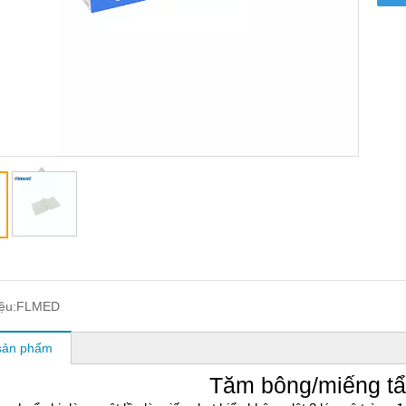
ệu:
FLMED
sản phẩm
Tăm bông/miếng t