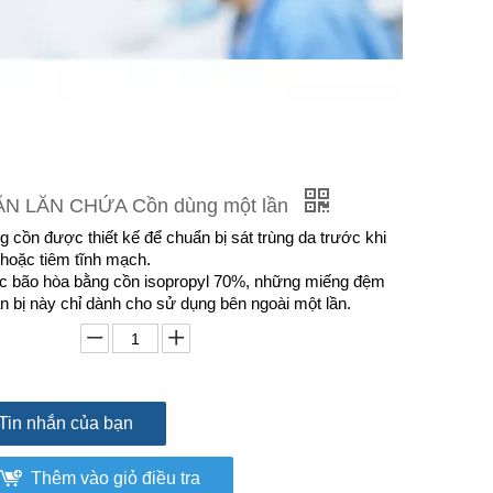
N LĂN CHỨA Cồn dùng một lần
g cồn được thiết kế để chuẩn bị sát trùng da trước khi
 hoặc tiêm tĩnh mạch.
 bão hòa bằng cồn isopropyl 70%, những miếng đệm
n bị này chỉ dành cho sử dụng bên ngoài một lần.
Tin nhắn của bạn
Thêm vào giỏ điều tra