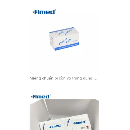
Miếng chuẩn bị cồn vô trùng dùng một lần‎ 3cm X 3cm