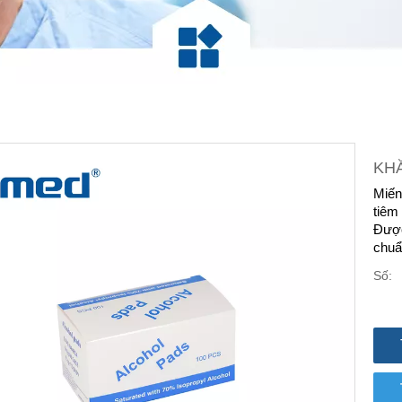
KHĂ
Miến
tiêm
Được
chuẩ
Số: