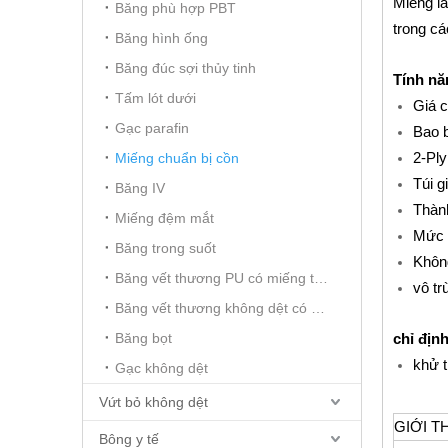
Miếng la
Băng phù hợp PBT
trong cá
Băng hình ống
Băng đúc sợi thủy tinh
Tính nă
Tấm lót dưới
Giá c
Gạc parafin
Bao b
2-Pl
Miếng chuẩn bị cồn
Túi g
Băng IV
Thành
Miếng đệm mắt
Mức 
Băng trong suốt
Khôn
Băng vết thương PU có miếng thấm
vô tr
Băng vết thương không dệt có miếng thấm
Băng bọt
chỉ định
khử t
Gạc không dệt
Vứt bỏ không dệt
GIỚI T
Bông y tế