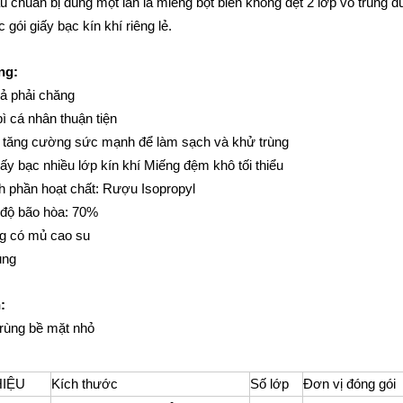
u chuẩn bị dùng một lần là miếng bọt biển không dệt 2 lớp vô trùng
c gói giấy bạc kín khí riêng lẻ.
ng:
ả phải chăng
ì cá nhân thuận tiện
y tăng cường sức mạnh để làm sạch và khử trùng
iấy bạc nhiều lớp kín khí Miếng đệm khô tối thiểu
 phần hoạt chất: Rượu Isopropyl
độ bão hòa: 70%
g có mủ cao su
ùng
:
rùng bề mặt nhỏ
HIỆU
Kích thước
Số lớp
Đơn vị đóng gói